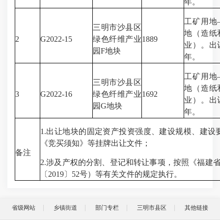
年。
工矿用地
三明市沙县区
地（造纸
2
G2022-15
绿色纤维产业
1889
业）。出
园F地块
年。
工矿用地
三明市沙县区
地（造纸
3
G2022-16
绿色纤维产业
1692
业）。出
园G地块
年。
1.出让地块的固定资产投资强度、建设规模、建设要
《竞买须知》等挂牌出让文件；
备注
2.涉及产权的分割、登记和转让事项，按照《福建
〔2019〕52号）等有关文件的规定执行。
省级网站
乡镇街道
部门专栏
三明市县区
其他链接