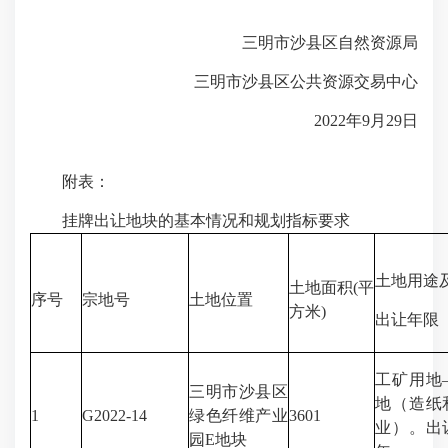
三明市沙县区自然资源局
三明市沙县区公共资源交易中心
2022年9月29日
附表：
挂牌出让地块的基本情况和规划指标要求
土地用途
土地面积(平
序号
宗地号
土地位置
方米)
出让年限
工矿用地
三明市沙县区
地（造纸
1
G2022-14
绿色纤维产业
3601
业）。出
园E地块