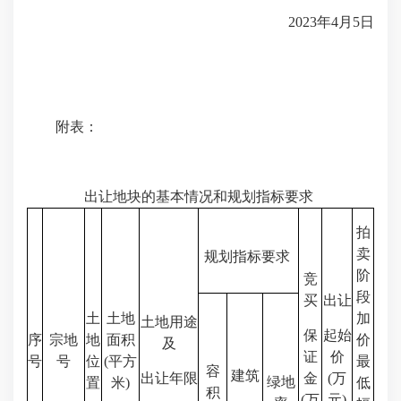
2023年4月5日
附表：
出让地块的基本情况和规划指标要求
拍
卖
规划指标要求
阶
竞
段
买
出让
土
土地
加
土地用途
保
起始
序
宗地
地
面积
价
及
证
价
号
号
位
(平方
最
容
建筑
出让年限
金
(万
绿地
置
米)
低
积
(万
元)