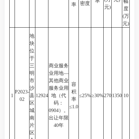
率
幅
密度
率
元)
度
(万
元)
地
块
位
于
三
商业服务
明
业用地—
市
其他商业
容
沙
服务业用
P2023-
积
1
县
12924
地（代
≤25%
≥30%
270
1350
10
02
率
区
码：
≤1.0
城
0904）。
南
出让年限
片
40年
区