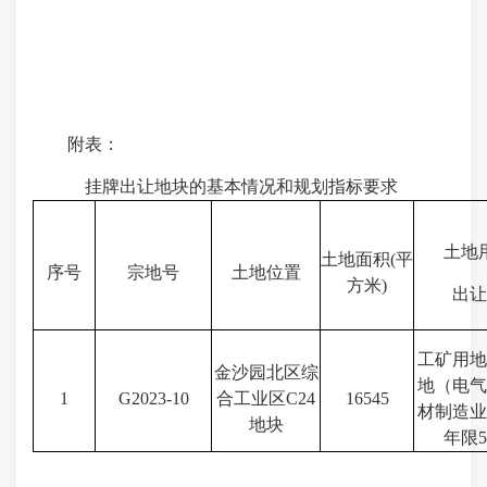
附表：
挂牌出让地块的基本情况和规划指标要求
土地
土地面积(平
序号
宗地号
土地位置
方米)
出让
工矿用地
金沙园北区综
地（电气
1
G2023-10
合工业区C24
16545
材制造业
地块
年限5