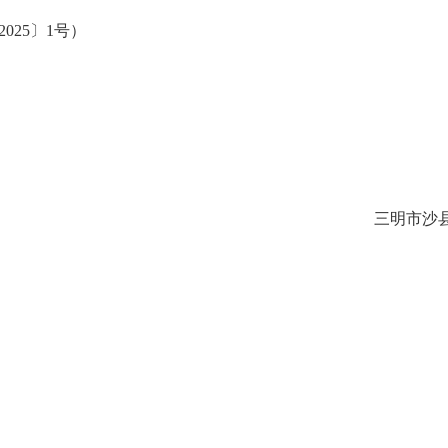
25〕1号）
三明市沙县区