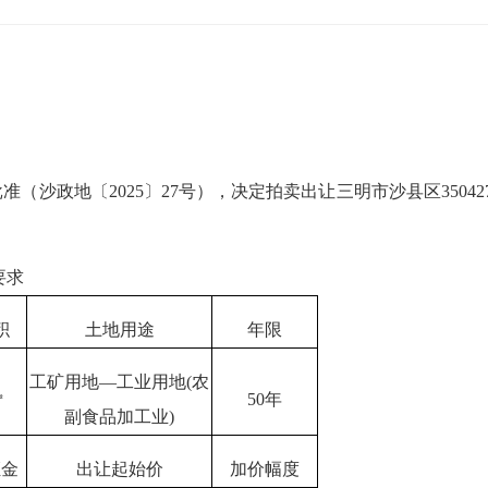
地〔2025〕27号），决定拍卖出让三明市沙县区350427-0
要求
积
土地用途
年限
工矿用地—工业用地(农
㎡
50年
副食品加工业)
证金
出让起始价
加价幅度