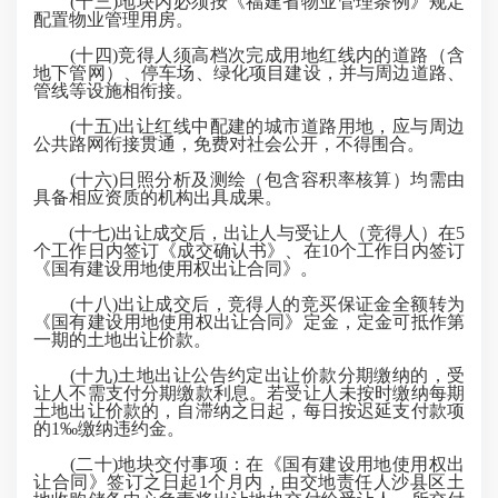
(十三)地块内必须按《福建省物业管理条例》规定
配置物业管理用房。
(十四)竞得人须高档次完成用地红线内的道路（含
地下管网）、停车场、绿化项目建设，并与周边道路、
管线等设施相衔接。
(十五)出让红线中配建的城市道路用地，应与周边
公共路网衔接贯通，免费对社会公开，不得围合。
(十六)日照分析及测绘（包含容积率核算）均需由
具备相应资质的机构出具成果。
(十七)出让成交后，出让人与受让人（竞得人）在5
个工作日内签订《成交确认书》、在10个工作日内签订
《国有建设用地使用权出让合同》。
(十八)出让成交后，竞得人的竞买保证金全额转为
《国有建设用地使用权出让合同》定金，定金可抵作第
一期的土地出让价款。
(十九)土地出让公告约定出让价款分期缴纳的，受
让人不需支付分期缴款利息。若受让人未按时缴纳每期
土地出让价款的，自滞纳之日起，每日按迟延支付款项
的1‰缴纳违约金。
(二十)地块交付事项：在《国有建设用地使用权出
让合同》签订之日起1个月内，由交地责任人沙县区土