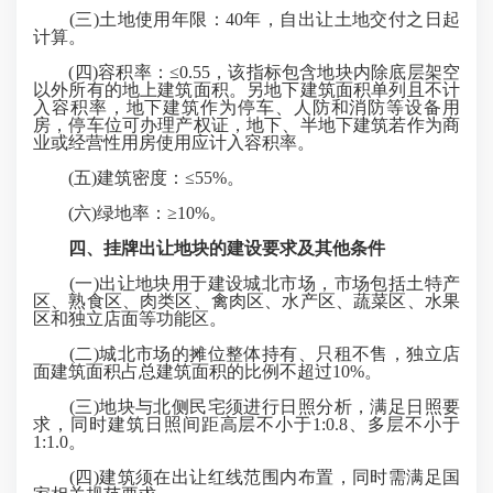
(三)土地使用年限：40年，自出让土地交付之日起
计算。
(四)容积率：≤0.55，该指标包含地块内除底层架空
以外所有的地上建筑面积。另地下建筑面积单列且不计
入容积率，地下建筑作为停车、人防和消防等设备用
房，停车位可办理产权证，地下、半地下建筑若作为商
业或经营性用房使用应计入容积率。
(五)建筑密度：≤55%。
(六)绿地率：≥10%。
四、挂牌出让地块的建设要求及其他条件
(一)出让地块用于建设城北市场，市场包括土特产
区、熟食区、肉类区、禽肉区、水产区、蔬菜区、水果
区和独立店面等功能区。
(二)城北市场的摊位整体持有、只租不售，独立店
面建筑面积占总建筑面积的比例不超过10%。
(三)地块与北侧民宅须进行日照分析，满足日照要
求，同时建筑日照间距高层不小于1:0.8、多层不小于
1:1.0。
(四)建筑须在出让红线范围内布置，同时需满足国