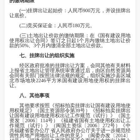
的缴纳期限
(一)挂牌出让起始价：人民币900万元，并设挂牌出
让底价。
(二)竞买保证金：人民币180万元。
(三)土地出让价款的缴纳期限：在《国有建设用地
使用权出让合同》签订之日起1个月内缴纳土地出让价
款的50%、3个月内缴清全部土地出让价款。
七、挂牌出让的组织实施
经区政府批准的挂牌出让方案，会同其他有关材料
上报省土地出让管理系统审查通过后，由区自然资源局
会同有关部门按照法律法规的规定，组织实施沙县区城
北市场地块2246平方米国有建设用地使用权的挂牌出
让。
八、其他事项
其他要求按照《招标拍卖挂牌出让国有建设用地使
用权规定》（国土资源部令第39号）《招标拍卖挂牌出
让国有建设用地使用权出让工作规范（试行）》（国土
资发〔2006〕114号）《福建省国有土地使用权出让工
作规范（试行）》（闽国土资综〔2006〕272号）《中
共福建省委办公厅 省人民政府办公厅关于进一步规范经
营性房地产用地出让工作的意见》（闽委办发〔2014〕