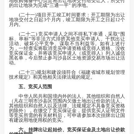
地收购储备中心负责将出让地块交付给受让人，所交付
的出让地块为完成“三通一平” 的净地。
(二十一)项目开工竣工时间要求：开工期限为出让
地块交付之日起3个月内，竣工期限为开工之日起12个
月内。
(二十二) 竞买申请人之间不得私下串通，采取“围
标、串标”等非法方式排挤其他竞买申请人、干扰出让
活动、破坏公平竞争、谋取不当利益等。如有上述行
为，一经查实将取消竞买申请资格或竞得人资格、没收
竞买保证金，并将该竞买申请人（或竞得人）列入诚信
黑名单，今后禁止参与沙县区土地资源交易市场出让活
动。
(二十三)规划和建设须符合《福建省城市规划管理
技术规定》和其他相关法律法规的规定。
五、竞买人范围
中华人民共和国境内外的法人、其他组织和自然人
（凡在三明市沙县区范围内欠缴土地出让价款的法人、
其他组织和自然人以及法律、法规规定不具备竞买资格
的除外），在缴交了竞买保证金，提供竞买人证明文件
等竞买所需的有关材料后，可申请参加本次挂牌出让国
有建设用地使用权的竞买。
六、挂牌出让起始价、竞买保证金及土地出让价款