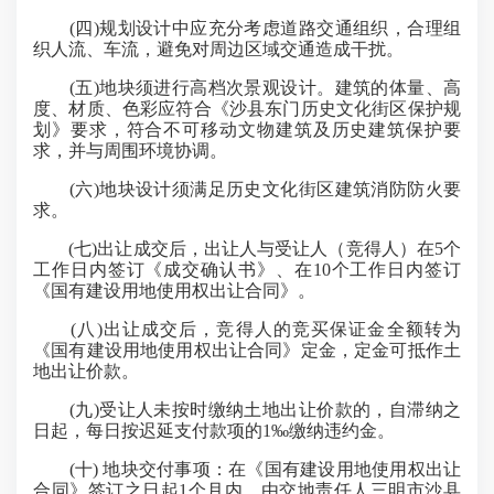
(四)规划设计中应充分考虑道路交通组织，合理组
织人流、车流，避免对周边区域交通造成干扰。
(五)地块须进行高档次景观设计。建筑的体量、高
度、材质、色彩应符合《沙县东门历史文化街区保护规
划》要求，符合不可移动文物建筑及历史建筑保护要
求，并与周围环境协调。
(六)地块设计须满足历史文化街区建筑消防防火要
求。
(七)出让成交后，出让人与受让人（竞得人）在5个
工作日内签订《成交确认书》、在10个工作日内签订
《国有建设用地使用权出让合同》。
(八)出让成交后，竞得人的竞买保证金全额转为
《国有建设用地使用权出让合同》定金，定金可抵作土
地出让价款。
(九)受让人未按时缴纳土地出让价款的，自滞纳之
日起，每日按迟延支付款项的1‰缴纳违约金。
(十) 地块交付事项：在《国有建设用地使用权出让
合同》签订之日起1个月内，由交地责任人三明市沙县