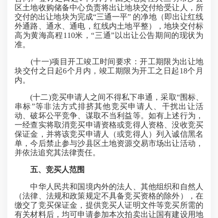
区土地收购储备中心负责将出让地块交付给受让人，所
交付的出让地块为完成“三通一平” 的净地（即出让红线
外通路、通水、通电，红线内土地平整），地块交付标
高为黄海高程110米，“三通”以出让公告期间的现状为
准。
(十一)项目开工竣工时间要求：开工期限为出让地
块交付之日起6个月内，竣工期限为开工之日起18个月
内。
(十二)竞买申请人之间不得私下串通，采取“围标、
串标”等非法方式排挤其他竞买申请人、干扰出让活
动、破坏公平竞争、谋取不当利益等。如有上述行为，
一经查实将取消竞买申请资格或竞得人资格、没收竞买
保证金，并将该竞买申请人（或竞得人）列入诚信黑名
单，今后禁止参与沙县区土地资源交易市场出让活动，
并依法追究其法律责任。
五、竞买人范围
中华人民共和国境内外的法人、其他组织和自然人
（法律、法规和政策规定不具备竞买资格的除外），在
缴交了竞买保证金，提供竞买人证明文件等竞买所需的
有关材料后，均可申请参加本次拍卖出让国有建设用地