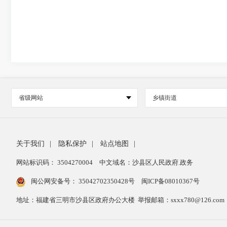
省级网站
乡镇街道
关于我们
|
隐私保护
|
站点地图
|
网站标识码： 3504270004
中文域名：沙县区人民政府.政务
闽公网安备号：
35042702350428号
闽ICP备08010367号
地址：福建省三明市沙县区政府办公大楼 举报邮箱：sxxx780@126.com 举报