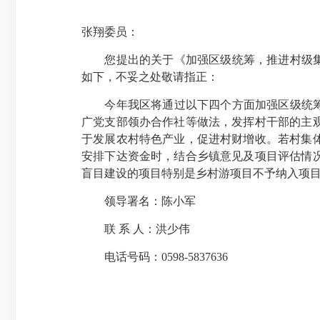
张翔委员：
您提出的关于《加强区级统筹，推进村级集体
如下，不妥之处敬请指正：
今年我区将通过以下四个方面加强区级统筹，
广党支部领办合作社等做法，发挥村干部的主
于发展农村特色产业，促进村财增收。若村集
安排下达资金时，结合乡镇意见及项目评估情
盲目建设的项目特别是乡村游项目不予纳入项
领导署名：陈小军
联 系 人：洪少伟
电话号码：0598-5837636