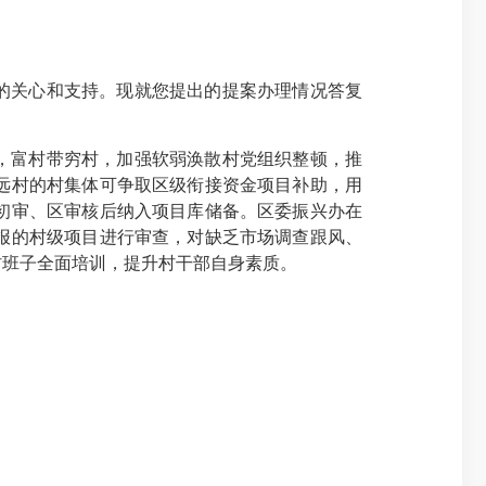
的关心和支持。现就您提出的提案办理情况答复
，富村带穷村，加强软弱涣散村党组织整顿，推
远村的村集体可争取区级衔接资金项目补助，用
初审、区审核后纳入项目库储备。区委振兴办在
报的村级项目进行审查，对缺乏市场调查跟风、
村班子全面培训，提升村干部自身素质。