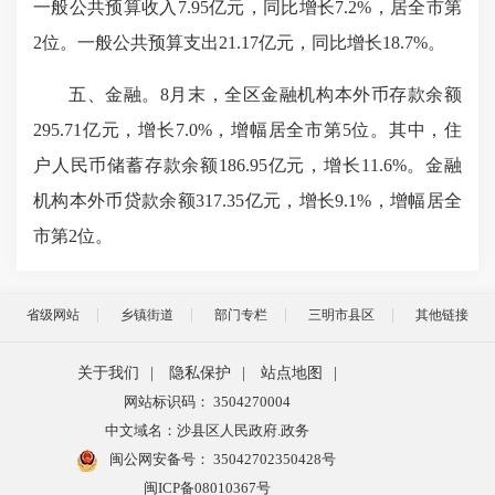
一般公共预算收入
7.95
亿元，同比增长
7.2%
，居全市第
2
位。一般公共预算支出
21.17
亿元，同比增长
18.7%
。
五、金融。
8
月末，全区金融机构本外币存款余额
295.71
亿元，增长
7.0%
，增幅居全市第
5
位。其中，住
户人民币储蓄存款余额
186.95
亿元，增长
11.6%
。金融
机构本外币贷款余额
317.35
亿元，增长
9.1%
，增幅居全
市第
2
位。
省级网站
乡镇街道
部门专栏
三明市县区
其他链接
关于我们
|
隐私保护
|
站点地图
|
网站标识码： 3504270004
中文域名：沙县区人民政府.政务
闽公网安备号：
35042702350428号
闽ICP备08010367号