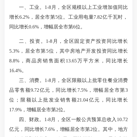
一、工业。
1-8
月，全区规模以上工业增加值同比
增长
6.2%
，居全市第
5
位。工业用电量
7.82
亿千瓦时，
同比增长
0.6%
，增幅居全市第
6
位。
二、投资。
1-8
月，全区固定资产投资同比增长
5.3%
，居全市第
5
位，其中房地产开发投资同比增长
8.8%
，商品房销售面积
13.65
万平方米，同比增长
16.4%
。
三、消费。
1-8
月，全区限额以上批零住餐业消费
品零售额
9.72
亿元，同比增长
7.5%
，增幅居全市第
3
位；限额以上批发业销售额
21.04
亿元，同比增长
17.9%
，增幅居全市第
2
位。
四、财政。
1-8
月，全区一般公共预算总收入
10.72
亿元，同比增长
7.6%
，增幅居全市第
2
位。其中，地方