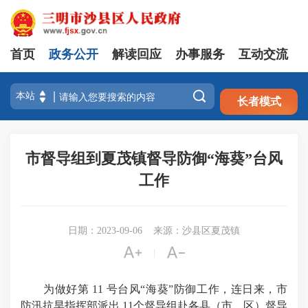
首页
政务公开
解读回应
办事服务
互动交流
注册
登录

长者模式
市督导组到夏茂镇督导防御“海葵”台风
工作
日期：2023-09-06
来源：沙县区夏茂镇


|
为做好第 11 号台风“海葵”防御工作，连日来，市
防汛抗旱指挥部派出 11个督导组赴各县（市、区）督导