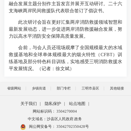
融合发展主题分别作主旨发言并展开互动研讨。二十六
支海峡两岸民间救援队代表联合签订了倡议书。
此次研讨会旨在更好汇集两岸消防救援领域智慧和
最新发展动态，进一步促进两岸消防救援融合发展，努
力以高水平消防安全保障高质量发展。
会前，与会人员还现场观摩了全国规模最大的水域
救援基地和全球单体规模最大的烟火特性（CFBT）训
练基地及部分特色科目训练，实地感受三明消防救援水
平发展情况。（记者：徐文斌
）
省级网站
乡镇街道
部门专栏
三明市县区
其他链接
关于我们
|
隐私保护
|
站点地图
|
网站标识码： 3504270004
中文域名：沙县区人民政府.政务
闽公网安备号：
35042702350428号