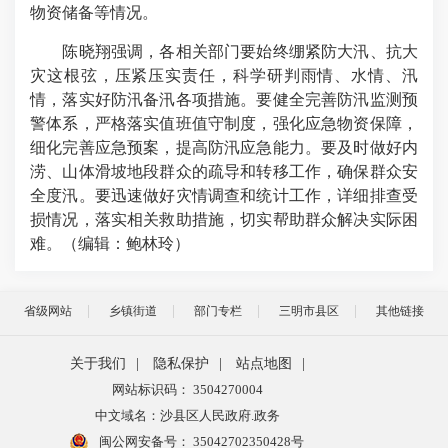
物资储备等情况。
陈晓翔强调，各相关部门要始终绷紧防大汛、抗大
灾这根弦，压紧压实责任，科学研判雨情、水情、汛
情，落实好防汛备汛各项措施。要健全完善防汛监测预
警体系，严格落实值班值守制度，强化应急物资保障，
细化完善应急预案，提高防汛应急能力。要及时做好内
涝、山体滑坡地段群众的疏导和转移工作，确保群众安
全度汛。要迅速做好灾情调查和统计工作，详细排查受
损情况，落实相关救助措施，切实帮助群众解决实际困
难。（编辑：鲍林玲
）
省级网站
乡镇街道
部门专栏
三明市县区
其他链接
关于我们
|
隐私保护
|
站点地图
|
网站标识码： 3504270004
中文域名：沙县区人民政府.政务
闽公网安备号：
35042702350428号