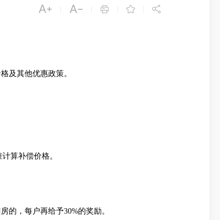





|
|
|
|
价格及其他优惠政策。
准计算补偿价格。
旧房的，每户再给予
30%
的奖励。