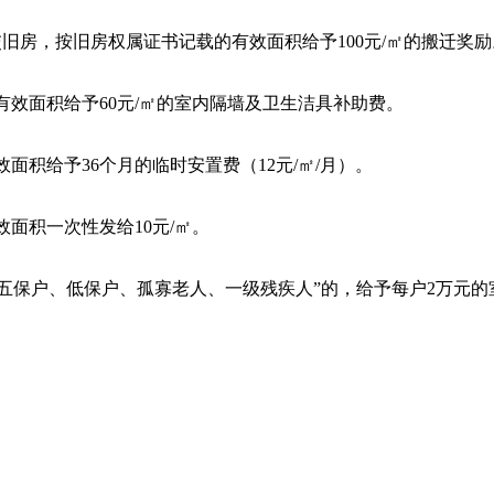
交旧房，按旧房权属证书记载的有效面积给予
100
元
/
㎡的搬迁奖励
有效面积给予
60
元
/
㎡的室内隔墙及卫生洁具补助费。
效面积给予
36
个月的临时安置费（
12
元
/
㎡
/
月）。
效面积一次性发给
10
元
/
㎡。
五保户、低保户、孤寡老人、一级残疾人
”
的，给予每户
2
万元的