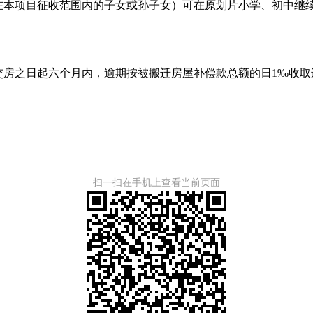
在本项目征收范围内的子女或孙子女）可在原划片小学、初中继
交房之日起六个月内，逾期按被搬迁房屋补偿款总额的日
1‰
收取
扫一扫在手机上查看当前页面