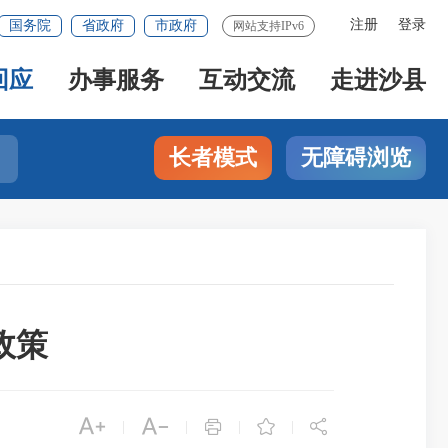
注册
登录
国务院
省政府
市政府
网站支持IPv6
回应
办事服务
互动交流
走进沙县
长者模式
无障碍浏览
政策





|
|
|
|