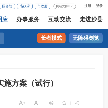
注册
登录
国务院
省政府
市政府
网站支持IPv6
回应
办事服务
互动交流
走进沙县
长者模式
无障碍浏览
实施方案（试行）





|
|
|
|