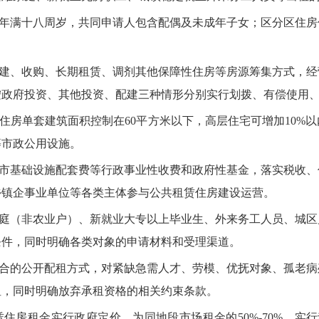
年满十八周岁，共同申请人包含配偶及未成年子女；区分区住房
建、收购、长期租赁、调剂其他保障性住房等房源筹集方式，经
按政府投资、其他投资、配建三种情形分别实行划拨、有偿使用
房单套建筑面积控制在60平方米以下，高层住宅可增加10%
等市政公用设施。
市基础设施配套费等行政事业性收费和政府性基金，落实税收、
乡镇企事业单位等各类主体参与公共租赁住房建设运营。
庭（非农业户）、新就业大专以上毕业生、外来务工人员、城区
条件，同时明确各类对象的申请材料和受理渠道。
合的公开配租方式，对紧缺急需人才、劳模、优抚对象、孤老病
租，同时明确放弃承租资格的相关约束条款。
房租金实行政府定价，为同地段市场租金的50%-70%，实