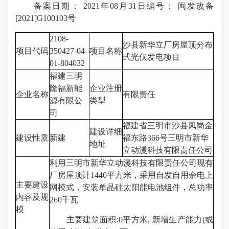
备案日期： 2021年08月31日编号： 闽发改备
[2021]G100103号
2108-
沙县新华立厂房屋顶分布
项目代码
350427-04-
项目名称
式光伏发电项目
01-804032
福建三明
隆福新能
企业注册
企业名称
有限责任
源有限公
类型
司
福建省三明市沙县凤岗金
建设详细
建设性质
新建
福东路366号三明市新华
地址
立动漫科技有限责任公司
利用三明市新华立动漫科技有限责任公司现有
厂房屋顶计1440平方米，采用自发自用余电上
主要建设
网模式，安装单晶硅太阳能电池组件，总功率
内容及规
260千瓦
模
主要建筑面积:0平方米, 新增生产能力(或