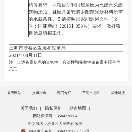
约等要求。 4.项目所利用屋顶应为已建永久建
筑物屋顶，且应具备安装太阳能光伏材料所需
的承载条件。 5.请按照国家能源局文件（文
号：国能新能【2015】358号）要求，做好项
目信息填报工作。
三明市沙县区发展和改革局
2021年08月31日
注：上述备案信息的真实性、合法性和完整性由备案申报单位
负责
省级网站
乡镇街道
部门专栏
三明市县区
其他链接
关于我们
|
隐私保护
|
站点地图
|
网站标识码： 3504270004
中文域名：沙县区人民政府.政务
闽公网安备号：
35042702350428号