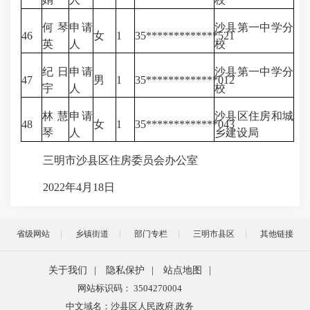
何琴
申请
沙县第一中学分
46
女
1
35*************521
英
人
校
纪日
申请
沙县第一中学分
47
男
1
35*************012
宇
人
校
林慧
申请
沙县区住房和城
48
女
1
35*************043
琴
人
乡建设局
三明市沙县区住房委员会办公室
2022年4月18日
省级网站
乡镇街道
部门专栏
三明市县区
其他链接
关于我们
|
隐私保护
|
站点地图
|
网站标识码： 3504270004
中文域名：沙县区人民政府.政务