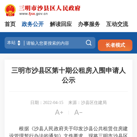
首页
政务公开
解读回应
办事服务
互动交流
注册
登录

长者模式
三明市沙县区第十期公租房入围申请人
公示
日期：2022-04-15
来源：沙县区住建局


|
根据《沙县人民政府关于印发沙县公共租赁住房建
设管理暂行办法的通知》文件要求，现将三明市沙县区