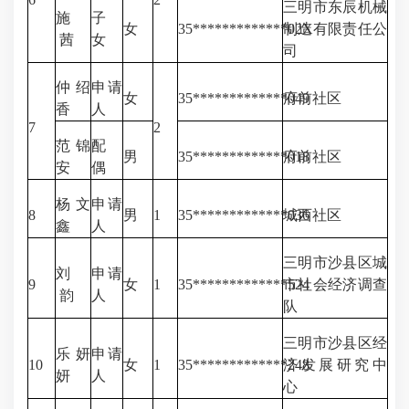
三明市东辰机械
施
子
女
35*************02X
制造有限责任公
茜
女
司
仲绍
申请
女
35*************049
府前社区
香
人
7
2
范锦
配
男
35*************018
府前社区
安
偶
杨文
申请
8
男
1
35*************036
城西社区
鑫
人
三明市沙县区城
刘
申请
9
女
1
35*************524
市社会经济调查
韵
人
队
三明市沙县区经
乐妍
申请
10
女
1
35*************248
济发展研究中
妍
人
心