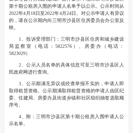
第十期公租房入围的申请人名单予以公示。公示时间从
2022年4月18日至2022年4月24日。对公示申请人有异议
的，请在公示期内向三明市沙县区住房委员会办公室反
映。
1、投诉受理部门：三明市沙县区住房和城乡建设
局监察室（电话：5822576）、房委办（电话：
5823029）
2、公示人员名单的具体信息可至三明市沙县区人
民政府网进行查询。
3、公示期满无异议或经查举报不实的，申请人即
取得租赁资格。公示期满取得租赁资格的申请人由区纪
委、住建局、房委办及街道乡镇和社区组织抽签选取顺
序号。
4、附：三明市沙县区第十期公租房入围申请人公
示名单。