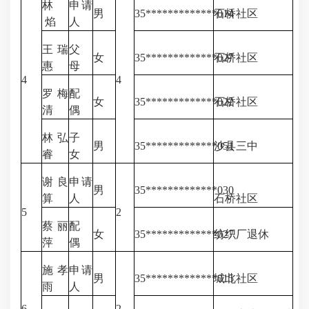
林
申请
男
35*************014
石桥社区
焰
人
王瑞
父
女
35*************027
石桥社区
惠
母
4
4
罗梅
配
女
35*************022
石桥社区
清
偶
林弘
子
男
35*************051
沙县三中
睿
女
谢良
申请
男
35*************030
算
人
石桥社区
5
2
蔡丽
配
女
35*************027
纺织厂退休
萍
偶
施孝
申请
男
35*************015
城北社区
雨
人
6
2