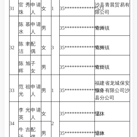
官秀
申请
沙县青晨贸易有
31
女
1
35*************523
珠
人
限公司
陈慕
申请
男
35*************018
青州镇
水
人
陈聿
配
32
女
3
35*************028
青州镇
洁
偶
陈旭
子
男
35*************032
青州镇
晖
女
福建省龙城保安
范祖
申请
33
男
1
35*************012
服务有限公司沙
光
人
县分公司
李光
申请
女
35*************221
退休
英
人
34
2
牛吉
配
男
35*************010
退休
迁
偶