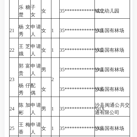
乐糖
子
女
35*************022
城北幼儿园
楚
女
杨文
申请
21
女
1
35*************021
沙县国有林场
秀
人
王芝
申请
22
女
1
35*************022
沙县国有林场
娥
人
郭富
申请
男
35*************011
沙县国有林场
贵
人
23
2
杨仔
配
女
35*************026
沙县国有林场
秀
偶
陈加
申请
沙县闽通公共交
24
男
1
35*************01X
彬
人
通有限公司
王梅
申请
25
女
1
35*************024
沙县国有林场
香
人