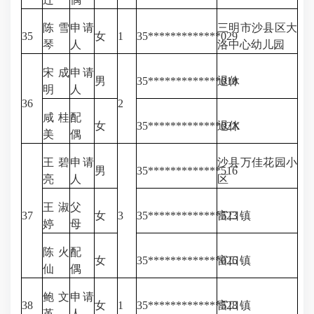
陈雪
申请
三明市沙县区大
35
女
1
35*************029
琴
人
洛中心幼儿园
宋成
申请
男
35*************010
退休
明
人
36
2
咸桂
配
女
35*************02X
退休
美
偶
王碧
申请
沙县万佳花园小
男
35*************516
亮
人
区
王淑
父
37
女
3
35*************523
富口镇
婷
母
陈火
配
女
35*************026
富口镇
仙
偶
鲍文
申请
38
女
1
35*************528
富口镇
革
人