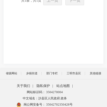
上一页
下一页
共
1
条，共
1
页
省级网站
乡镇街道
部门专栏
三明市县区
其他链接
关于我们
|
隐私保护
|
站点地图
|
网站标识码： 3504270004
中文域名：沙县区人民政府.政务
闽公网安备号：
35042702350428号