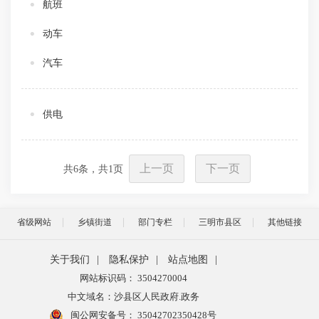
航班
动车
汽车
供电
上一页
下一页
共
6
条，共
1
页
省级网站
乡镇街道
部门专栏
三明市县区
其他链接
关于我们
|
隐私保护
|
站点地图
|
网站标识码： 3504270004
中文域名：沙县区人民政府.政务
闽公网安备号：
35042702350428号