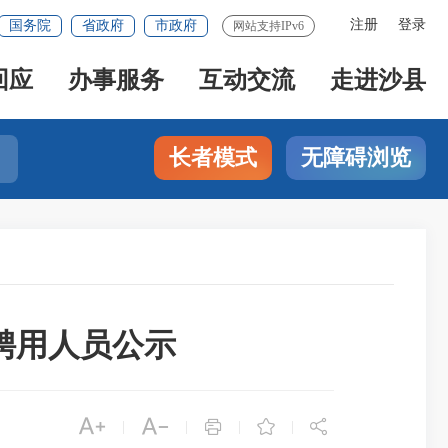
注册
登录
国务院
省政府
市政府
网站支持IPv6
回应
办事服务
互动交流
走进沙县
长者模式
无障碍浏览
聘用人员公示





|
|
|
|