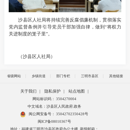
沙县区人社局将持续完善反腐倡廉机制，贯彻落实
党内监督条例并引导党员干部加强自律，做到“将权力
关进制度的笼子里”。
（沙县区人社局）
省级网站
乡镇街道
部门专栏
三明市县区
其他链接
关于我们
|
隐私保护
|
站点地图
|
网站标识码： 3504270004
中文域名：沙县区人民政府.政务
闽公网安备号：
35042702350428号
闽ICP备08010367号
地址：福建省三明市沙县区政府办公大楼 举报邮箱：