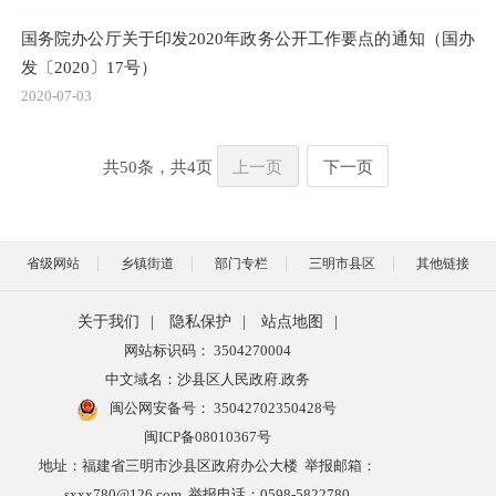
国务院办公厅关于印发2020年政务公开工作要点的通知（国办
发〔2020〕17号）
2020-07-03
共
50
条，共
4
页
上一页
下一页
省级网站
乡镇街道
部门专栏
三明市县区
其他链接
关于我们
|
隐私保护
|
站点地图
|
网站标识码： 3504270004
中文域名：沙县区人民政府.政务
闽公网安备号：
35042702350428号
闽ICP备08010367号
地址：福建省三明市沙县区政府办公大楼 举报邮箱：
sxxx780@126.com 举报电话：0598-5822780