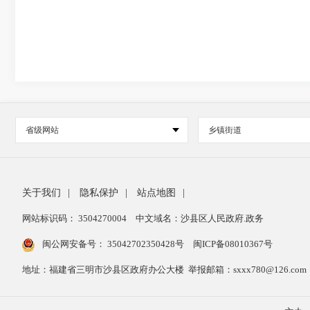
省级网站
乡镇街道
关于我们
|
隐私保护
|
站点地图
|
网站标识码： 3504270004
中文域名：沙县区人民政府.政务
闽公网安备号：
35042702350428号
闽ICP备08010367号
地址：福建省三明市沙县区政府办公大楼 举报邮箱：sxxx780@126.com 举报