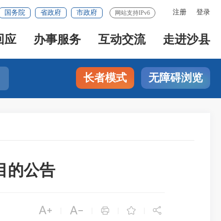
注册
登录
国务院
省政府
市政府
网站支持IPv6
回应
办事服务
互动交流
走进沙县
长者模式
无障碍浏览
目的公告





|
|
|
|