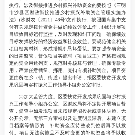
执行。涉及衔接推进乡村振兴补助资金的要按照《三明
市沙县区财政衔接推进乡村振兴补助资金管理实施办
法》(沙财农〔2021〕48号)文件执行。按照国库集中支
付有关规定拨付资金并做好绩效评价工作，组织开展项
目绩效目标运行监控，及时发现和纠正问题，确保绩效
目标发挥较好的经济效益和社会效益。要规范健全相关
项目档案材料，形成撘幌钅恳坏蛋笖。要加强专项资金
的日常监管，督促项目实施村（项目业主）严格按照规
定的资金用途列支，规范财务核算与管理，确保专款专
用，严禁任意截留、挪用、克扣专项补助资金。项目变
更由所在乡（镇、街道）提出申请，报区委扶贫开发成
果巩固与乡村振兴工作领导小组办公室审批。
㈡加大监管力度。区委扶贫开发成果巩固与乡村振
兴工作领导小组办公室、区财政局将不定期开展项目督
查，督查中如发现项目未按规定招投标或集体决策、无
公开公示、无第三方审核以及进度明显滞后、未建立项
目档案等情形的，补助资金应待整改到位后再予以拨
付。项目无法实施且不及时变更的补助资金将予以收