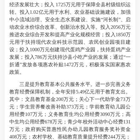
经济发展壮大；投入 1725万元用于保障全县村级组织运
转。投入1.02亿元用于水利、农业基础设施建设，加强
中小流域治理、安全生态水系建设、实施“河长制”、启
动农业水价综合改革、创新治水投入等。投入2056万元
推进农业综合开发和提高产业化规模经营；投入1850万
元用于扶持现代农业科技示范园、农民创业园项目建
设；投入1000万元创建现代蛋鸡产业园，扶持蛋鸡产业
发展；投入786万元扶持沙县小吃产业的发展；通过“一
折通”发放各项惠农补贴1472万元，积极落实国家惠农
政策。
三是提升教育基本公共服务水平。进一步完善义务
教育经费保障机制，全年安排5.49亿元用于教育支出。
其中：文昌教育基金200万元；关心下一代助学金73万
元；学生营养餐改善补助373万元；学前教育幼儿园公
用经费107万元；义务教育生均公用经费3090万元；高
中生均公用经费678万元；青少年校外活动中心经费131
万元；政府购买普惠性民办幼儿园教育服务奖补资金
408万元；农村学校、基础教育质量提升经费244万元；