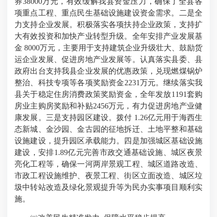
券38000万元，有效缓解我县资金压力，确保了全县各
项重点工程、重点民生基础设施建设资金需求。二是全
力支持企业发展。积极落实各项扶持企业政策，支持扩
大有效投资和加快产业转型升级。全年安排产业发展基
金 8000万元，主要用于支持建筑企业升级壮大、鼓励货
运企业发展、促进房地产业发展等。认真落实县委、县
政府出台支持我县企业发展的优惠政策，兑现燃煤锅炉
整治、科技专项等各项奖励资金2231万元。继续落实我
县关于稳定住房消费政策奖励资金，全年发放1191套购
房业主购房奖励和补贴2456万元，有力促进房地产业健
康发展。三是支持园区建设。拨付 1.26亿元用于海西生
态新城、金沙园、金古园的征地拆迁、土地平整和基础
设施建设，提升园区承载能力。四是加强城区基础设施
建设，安排1.89亿元完善市政交通基础设施、城区夜景
亮化工程等，确保一河两岸景观工程、城区道路改造、
市政工程设施维护、夜景工程、街区立面改造、城区垃
圾中转站改造及绿化景观提升等为民办实事项目顺利实
施。