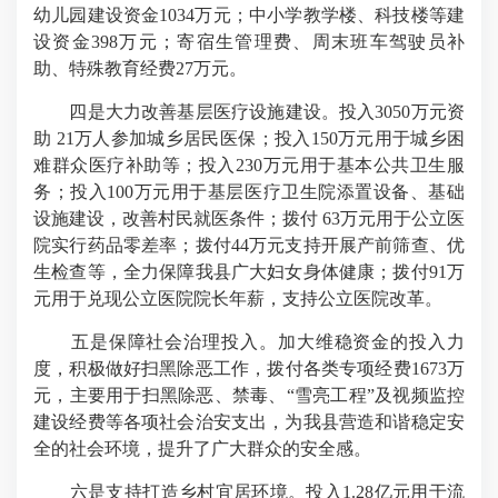
幼儿园建设资金1034万元；中小学教学楼、科技楼等建
设资金398万元；寄宿生管理费、周末班车驾驶员补
助、特殊教育经费27万元。
四是大力改善基层医疗设施建设。投入3050万元资
助 21万人参加城乡居民医保；投入150万元用于城乡困
难群众医疗补助等；投入230万元用于基本公共卫生服
务；投入100万元用于基层医疗卫生院添置设备、基础
设施建设，改善村民就医条件；拨付 63万元用于公立医
院实行药品零差率；拨付44万元支持开展产前筛查、优
生检查等，全力保障我县广大妇女身体健康；拨付91万
元用于兑现公立医院院长年薪，支持公立医院改革。
五是保障社会治理投入。加大维稳资金的投入力
度，积极做好扫黑除恶工作，拨付各类专项经费1673万
元，主要用于扫黑除恶、禁毒、“雪亮工程”及视频监控
建设经费等各项社会治安支出，为我县营造和谐稳定安
全的社会环境，提升了广大群众的安全感。
六是支持打造乡村宜居环境。投入1.28亿元用于流