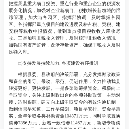
把握我县重大项目投资、重点行业和重点企业的税源发
展变化情况，加强对企业新项目、税收增长新领域的跟
踪管理，加大与各园区、指挥部协调，及时掌握各园
区、各指挥部重点项目的建设进度及耕占税、契税、建
安税等税收申报情况，做到重点项目税收收入应收尽
收。三是加强非税收入管理，及时梳理非税收入情况，
加强国有资产监管，盘活存量资产，确保非税收入及时
足额入库。
㈡支持发展持续加力, 各项建设有序推进
根据县委、县政府的决策部署，充分发挥财政政策
和资金的引导、带动、示范、促进作用，全力推动我县
经济更好、更快发展。一是多渠道筹措资金。积极向上
争取资金，关注上级财政出台的各项补助政策，主动对
接，适时跟踪，建立向上级争取资金的有效沟通机制，
做到信息早知道、工作早谋划、项目早安排、资金早落
实，全年争取各类补助资金104871万元，同时争取置换
债券7856万元，新增一般债券11467万元，新增专项债