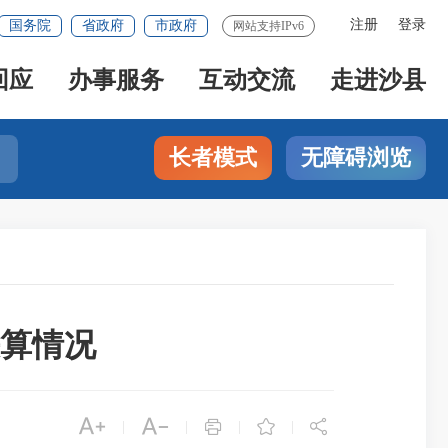
注册
登录
国务院
省政府
市政府
网站支持IPv6
回应
办事服务
互动交流
走进沙县
长者模式
无障碍浏览
决算情况





|
|
|
|