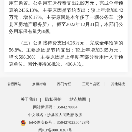
用车购置。公务用车运行费支出2.89万元，完成全年预
算的2436.13%。主要原因是节约支出；较上年增加0.42
万元，增长17%。主要原因是本年多了一辆公务车（沙
县区房地产服务所）。截至2022年12月31日，本部门公
务用车保有量为3辆。
（三）公务接待费支出4.26万元，完成全年预算的
56.8%。主要原因是节约支出；较上年增加3.65万元，
增长598.36%，主要原因是上年度有部分费用计入非预
算单位。累计接待36批次、406人次。
省级网站
乡镇街道
部门专栏
三明市县区
其他链接
关于我们
|
隐私保护
|
站点地图
|
网站标识码： 3504270004
中文域名：沙县区人民政府.政务
闽公网安备号：
35042702350428号
闽ICP备08010367号