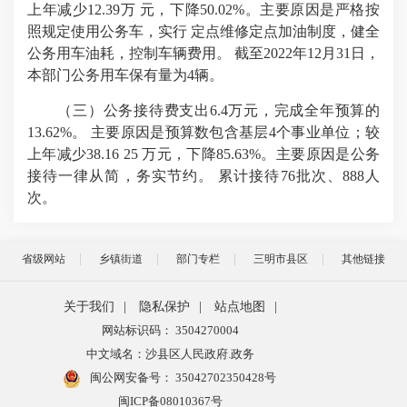
上年减少12.39万 元，下降50.02%。主要原因是严格按
照规定使用公务车，实行 定点维修定点加油制度，健全
公务用车油耗，控制车辆费用。 截至2022年12月31日，
本部门公务用车保有量为4辆。
（三）公务接待费支出6.4万元，完成全年预算的
13.62%。 主要原因是预算数包含基层4个事业单位；较
上年减少38.16 25 万元，下降85.63%。主要原因是公务
接待一律从简，务实节约。 累计接待76批次、888人
次。
省级网站
乡镇街道
部门专栏
三明市县区
其他链接
关于我们
|
隐私保护
|
站点地图
|
网站标识码： 3504270004
中文域名：沙县区人民政府.政务
闽公网安备号：
35042702350428号
闽ICP备08010367号