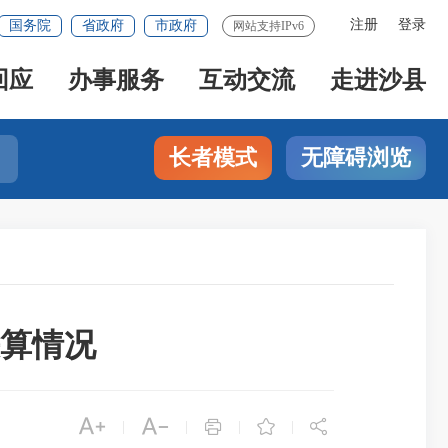
注册
登录
国务院
省政府
市政府
网站支持IPv6
回应
办事服务
互动交流
走进沙县
长者模式
无障碍浏览
决算情况





|
|
|
|