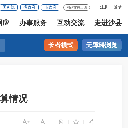
注册
登录
国务院
省政府
市政府
网站支持IPv6
回应
办事服务
互动交流
走进沙县
长者模式
无障碍浏览
决算情况





|
|
|
|