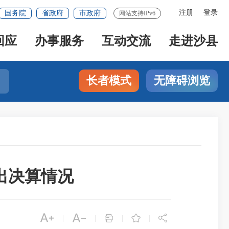
注册
登录
国务院
省政府
市政府
网站支持IPv6
回应
办事服务
互动交流
走进沙县
长者模式
无障碍浏览
支出决算情况





|
|
|
|