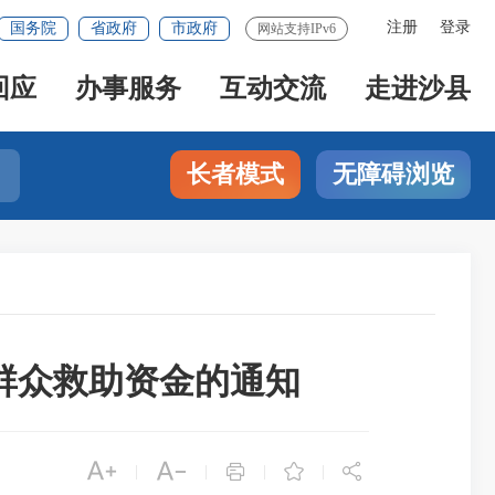
注册
登录
国务院
省政府
市政府
网站支持IPv6
回应
办事服务
互动交流
走进沙县
长者模式
无障碍浏览
难群众救助资金的通知





|
|
|
|