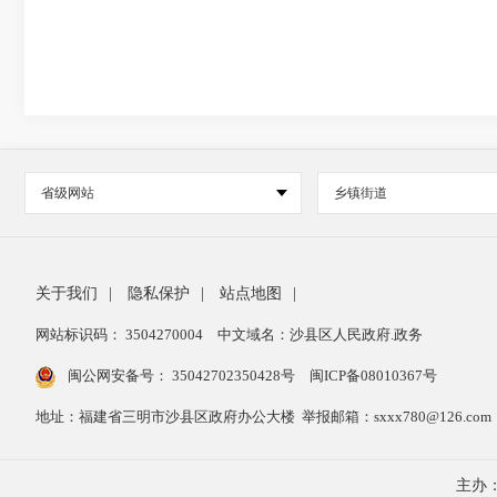
省级网站
乡镇街道
关于我们
|
隐私保护
|
站点地图
|
网站标识码： 3504270004
中文域名：沙县区人民政府.政务
闽公网安备号：
35042702350428号
闽ICP备08010367号
地址：福建省三明市沙县区政府办公大楼 举报邮箱：sxxx780@126.com 举报
主办