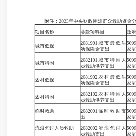
附件：
2023年中央财政困难群众救助资
项目名称
类款项科目
政
2081901城市最低生
50
城市低保
活保障金支出
家
2082101城市特困人
50
城市特困
员救助供养支出
家
2081902农村最低生
50
农村低保
活保障金支出
家
2082102农村特困人
50
农村特困
员救助供养支出
家
临时救助
2082001临时救助支
50
出
家
流浪乞讨人员救助
2082002流浪乞讨人
50
员救助支出
家