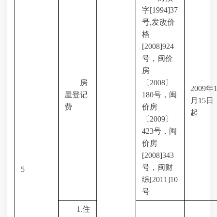
字
[1994]37
号
,
发改价
格
[2008]924
号，闽价
房
房
〔
2008
〕
2009
年
屋登记
180
号，闽
月
15
日
费
价房
起
〔
2009
〕
423
号，闽
价房
[2008]343
号，闽财
5
综
[2011]10
号
1.
住