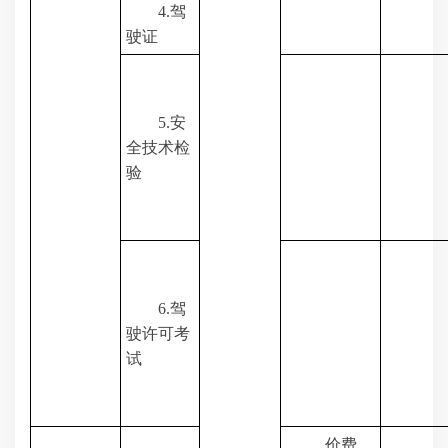
4.
驾
驶证
5.
安
全技术检
验
6.
驾
驶许可考
试
价费