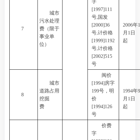
字
[1997]111
城市
号
,
国发
污水处理
[2000]36
2006
年
7
费（限于
号
,
计价格
月
1
日
事业单
[1999]1192
起
位）
号
,
计价格
[2002]515
号
闽价
城市
[1994]
房字
道路占用
199
号，明
1994
年
8
挖掘
价
月
1
日
费
[1994]126
起
号
价费
字