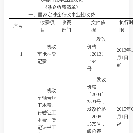
《涉企收费清单》
一、国家定涉企行政事业性收费
收费项
收费
文件依
执行
序号
目
部门
据
限
发改
机动
价格
2013
年
1
车抵押登
〔
2013
〕
月
1
日
记费
1494
起
号
发改
价格
机动
〔
2004
〕
车辆号牌
2831
号，
工本费、
发改价格
2015
年
行驶证工
〔
2008
〕
月
1
日
本费、登
1575
号，
起
记证书工
闽价费