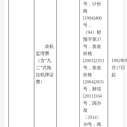
号，计价
格
[1994]400
号，
（
94
）财
预字第
37
农机
号，发改
监理费
价格
（含“九
[2003]2353
1992
年
二”式拖
号，发改
月
17
日
拉机牌证
价格
起
费）
[2004]2831
号，财综
[2011]104
号，国办
发
〔
2014
〕
30
号，闽