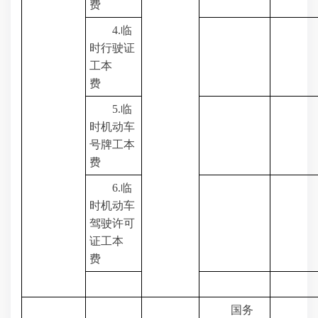
费
4.
临
时行驶证
工本
费
5.
临
时机动车
号牌工本
费
6.
临
时机动车
驾驶许可
证工本
费
国务