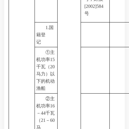
[2002]584
号
1.
国
籍登
记
①主
机功率
15
千瓦（
20
马力）以
下的机动
渔船
②主
机功率
16
－
44
千瓦
（
21
－
60
马