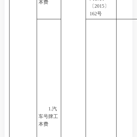
本费
〔
2015
〕
162
号
1.
汽
车号牌工
本费