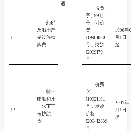
通
价费
字
[1993]17
船舶
号，计价
及船用产
费
1998
年
11
品设施检
[1998]800
月
1
日
验费
号，财预
起
[2009]79
号
价费
特种
字
船舶和水
[1992]191
2005
年
上水下工
号，发改
12
月
1
日
程护航
价格
起
费
[2004]2839
号