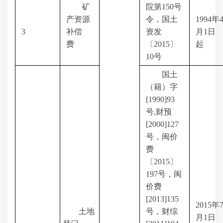
矿
院第
150
号
产资源
令，国土
1994
年
3
补偿
资发
月
1
日
费
〔
2015
〕
起
10
号
国土
（籍）字
[1990]93
号
,
财预
[2000]127
号，闽价
费
〔
2015
〕
197
号，闽
价费
[2013]135
2015
年
土地
号，财综
月
1