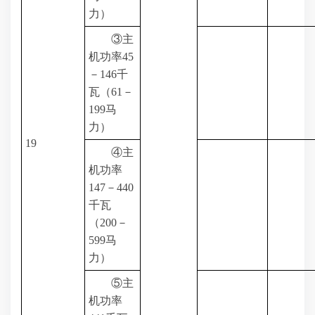
力）
③主
机功率
45
－
146
千
瓦（
61
－
199
马
力）
19
④主
机功率
147
－
440
千瓦
（
200
－
599
马
力）
⑤主
机功率