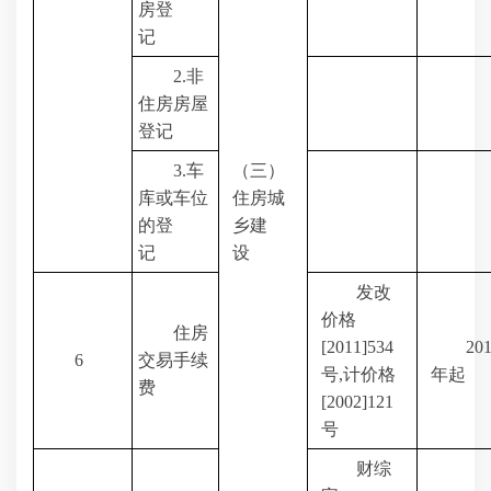
房登
记
2.
非
住房房屋
登记
3.
车
（三）
库或车位
住房城
的登
乡建
记
设
发改
价格
住房
[2011]534
20
6
交易手续
号
,
计价格
年起
费
[2002]121
号
财综