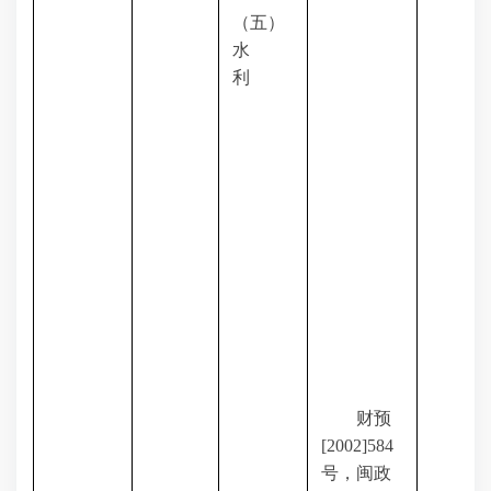
（五）
水
利
财预
[2002]584
号，闽政