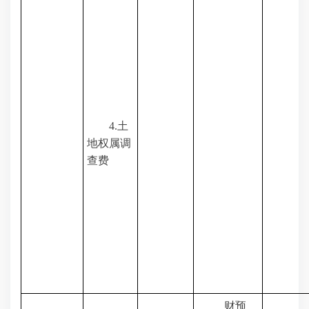
4.
土
地权属调
查费
财预