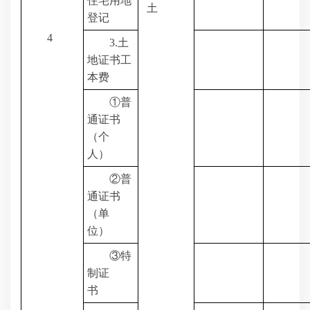
住宅用地
土
登记
4
3.
土
地证书工
本费
①普
通证书
（个
人）
②普
通证书
（单
位）
③特
制证
书