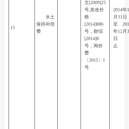
文
[2009]25
号
,
发改价
2014
年
水土
格
月
31
保持补偿
[2014]886
至
20
15
费
号，财综
年
12
月
[2014]8
日
号，闽价
止
费
〔
2015
〕
1
号