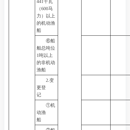
441
千瓦
（
600
马
力）以上
的机动渔
船
⑥船
舶总吨位
1
吨以上
的非机动
渔船
2.
变
更登
记
①机
动渔
船