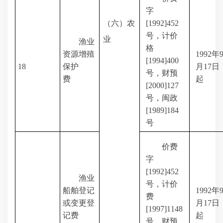
字
（六）农
[1992]452
号，计价
业
渔业
格
资源增殖
1992
年
[1994]400
18
保护
月
17
日
号，财预
费
起
[2000]127
号，闽政
[1989]184
号
价费
字
[1992]452
渔业
号，计价
船舶登记
1992
年
费
或变更登
月
17
日
[1997]1148
记费
起
号，财预