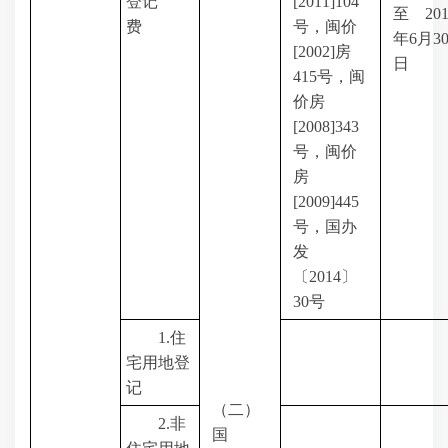
登记
[2011]104
至
20
费
号，闽价
年
6
月
3
[2002]
房
日
415
号，闽
价房
[2008]343
号，闽价
房
[2009]445
号，国办
发
〔
2014
〕
30
号
1.
住
宅用地登
记
（二）
2.
非
国