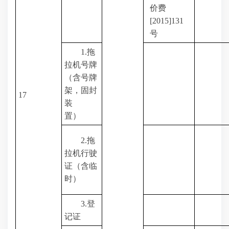
价费
[2015]131
号
1.
拖
拉机号牌
（含号牌
架，固封
17
装
置）
2.
拖
拉机行驶
证（含临
时）
3.
登
记证