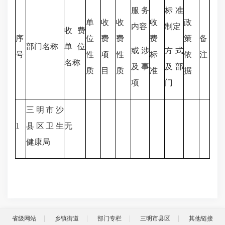
服务
标准
单
收
收
收
政
内容
制定
收费
序
位
费
费
费
策
备
部门名称
单位
或涉
方式
号
性
项
性
标
依
注
名称
及事
及部
质
目
质
准
据
项
门
三明市沙
1
县区卫生
无
健康局
省级网站
乡镇街道
部门专栏
三明市县区
其他链接