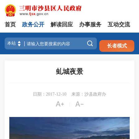
首页
政务公开
解读回应
办事服务
互动交流
注册
登录

长者模式
虬城夜景
日期：2017-12-10
来源：沙县政府办


|