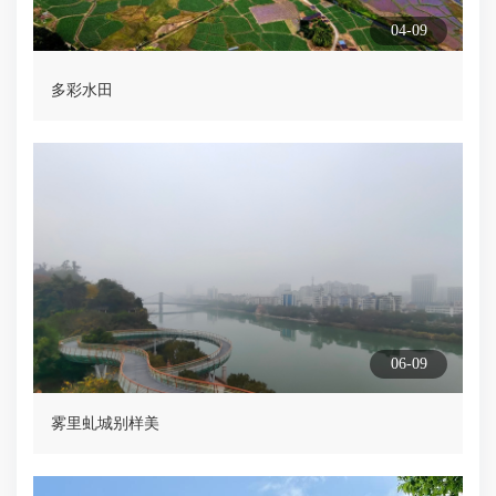
04-09
多彩水田
06-09
雾里虬城别样美