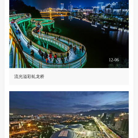
12-06
流光溢彩虬龙桥