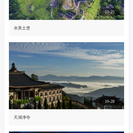
10-25
水美土堡
10-28
天湖净寺