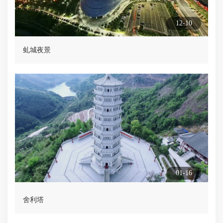
12-10
虬城夜景
01-16
舍利塔