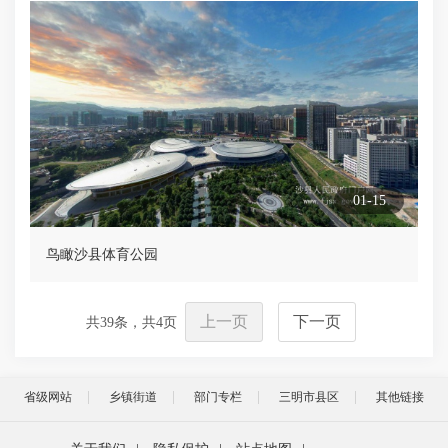
01-15
鸟瞰沙县体育公园
上一页
下一页
共
39
条，共
4
页
省级网站
乡镇街道
部门专栏
三明市县区
其他链接