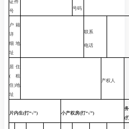
证件
号码
号
户籍
联系
详
细地
电话
址
居住
(租
产权人
住)地
址
片内生
(
打“√”
)
小产权房
(
打“√”
)
(
打