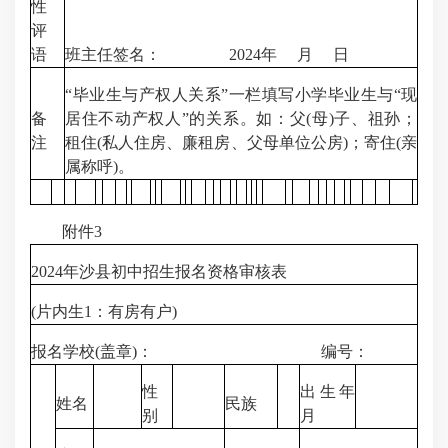
性
评
语
班主任签名： 2024年 月 日
“毕业生与产权人关系”一栏填写小学毕业生与“现
备
居住不动产权人”的关系。如：父(母)子、祖孙；
注
租住(私人住房、廉租房、父母单位公房)；寄住(亲
属称呼)。
附件3
2024年沙县初中招生报名资格审核表
(片内生1：有房有户)
报名学校(盖章)： 编号：
性
出生年
姓名
民族
别
月