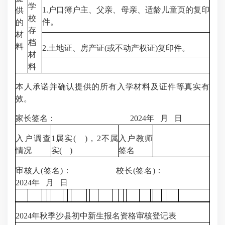
学
1.户口簿户主、父亲、母亲、适龄儿童页的复印
供
校
件。
的
存
材
档
料
2.土地证、房产证(或不动产权证)复印件。
材
料
本人承诺并确认提供的所有入学材料及证件等真实有
效。
家长签名： 2024年 月 日
入户调查
1属实( )，2不属
入户教师
情况
实( )
签名
审核人(签名)： 校长(签名)：
2024年 月 日
2024年秋季沙县初中新生报名资格审核登记表