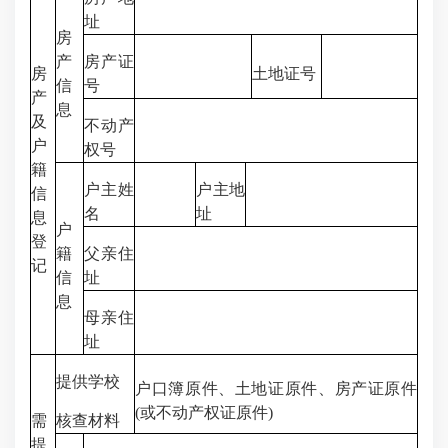
址
房
产
房产证
房
土地证号
信
号
产
息
及
不动产
户
权号
籍
户主姓
户主地
信
名
址
息
户
登
籍
父亲住
记
信
址
息
母亲住
址
提供学校
户口簿原件、土地证原件、房产证原件
(或不动产权证原件)
需
核查材料
提