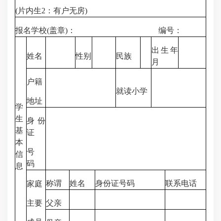
(片内生2：有户无房)
报名学校(盖章)： 编号：
出生年
姓名
性别
民族
月
户籍
就读小学
地址
学
生
身份
基
证
本
号
信
码
息
称谓
姓名
身份证号码
联系电话
家庭
主要
父亲