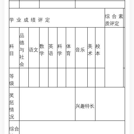
综合素
学 业 成 绩 评 定
质评定
品
德
科
数
英
科
体
美
校
与
语文
音乐
目
学
语
学
育
术
本
社
会
等
级
奖
惩
兴趣特长
情
况
综合