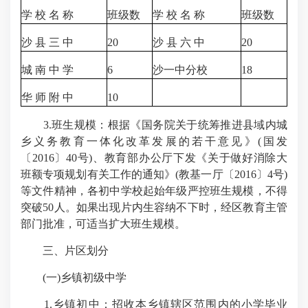
学 校 名 称
班级数
学 校 名 称
班级数
沙 县 三 中
20
沙 县 六 中
20
城 南 中 学
6
沙一中分校
18
华 师 附 中
10
3.班生规模：根据《国务院关于统筹推进县域内城
乡义务教育一体化改革发展的若干意见》(国发
〔2016〕40号)、教育部办公厅下发《关于做好消除大
班额专项规划有关工作的通知》(教基一厅〔2016〕4号)
等文件精神，各初中学校起始年级严控班生规模，不得
突破50人。如果出现片内生容纳不下时，经区教育主管
部门批准，可适当扩大班生规模。
三、片区划分
(一)乡镇初级中学
1.乡镇初中：招收本乡镇辖区范围内的小学毕业