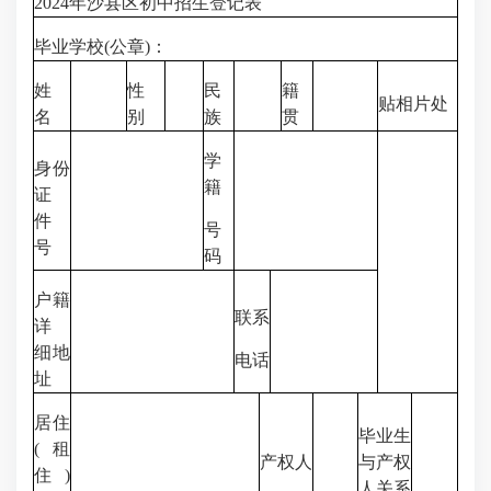
2024年沙县区初中招生登记表
毕业学校(公章)：
姓
性
民
籍
贴相片处
名
别
族
贯
学
身份
籍
证
件
号
号
码
户籍
联系
详
细地
电话
址
居住
毕业生
(租
产权人
与产权
住)
人关系