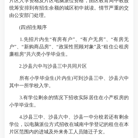
片区入学资格及片区电脑派位资格，由区教育局中教股
统筹安排到有招生余额的城区初中就读。情节严重的交
由公安部门处理。
(四)招生顺序
1.先招片内生“有房有户”、“有户无房”、“有房无
户”、“新购商品房”、“政策性照顾对象”及“租住公租房
廉租房”共六类小学毕业生。
2.沙县六中与沙县三中共同片区
所有小学毕业生(片内生)可到沙县三中、沙县六中
其中一所学校入学。
3.有学位剩余的情况下招收实际居住在小产权房的
小学毕业生。
4.沙县三中、沙县六中、沙县一中分校若还有剩余
学位，以电脑派位方式招收在城南中学登记的租住在本
片区范围内的进城及外来务工人员随迁子女。