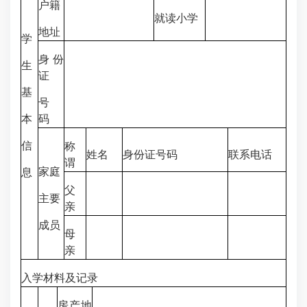
户籍
就读小学
地址
学
身份
生
证
基
号
本
码
信
称
姓名
身份证号码
联系电话
谓
家庭
息
父
主要
亲
成员
母
亲
入学材料及记录
房产地