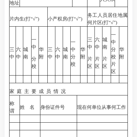
地址
务工人员居住地属
片内生(打“√”)
小产权房(打“√”)
何片区(打“√”)
一
一
三
六
城
一
中
中
中
中
南
三
六
城
华
三
六
城
中
华
分
华
中
中
南
附
中
中
南
分
附
校
附
分
片
片
片
校
片
校
区
区
区
区
家 庭 主 要 成 员 情 况
称
姓 名
身份证件号
现在何单位从事何工作
谓