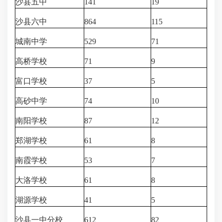
沙县五中
141
19
沙县六中
864
115
城南中学
529
71
高桥学校
71
9
富口学校
37
5
高砂中学
74
10
南阳学校
87
12
郑湖学校
61
8
南霞学校
53
7
大洛学校
61
8
湖源学校
41
5
沙县一中分校
612
82