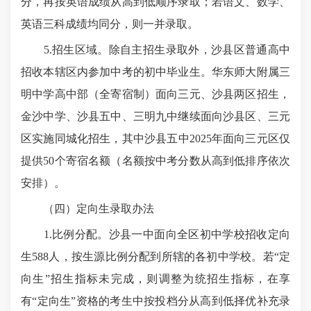
分，再按英语成绩从高到低顺序录取；若语文、数学、
英语三科成绩均同分，则一并录取。
5.招生区域。除自主招生录取外，沙县区普通高中
招收本辖区内参加中考的初中毕业生。华东师大附属三
明中学高中部（全寄宿制）面向三元、沙县两区招生，
金沙中学、沙县五中、三明九中继续面向沙县区、三元
区实施同城化招生，其中沙县五中2025年面向三元区仅
提供50个寄宿名额（名额按中考分数从高到低排序依次
安排）。
（四）定向生录取办法
1.比例分配。沙县一中面向全区初中学校招收定向
生588人，按生源比例分配到所辖的各初中学校。若“定
向生”招生指标未完成，则调整为统招生指标，在享
有“定向生”资格的考生中按投档分从高到低择优补充录