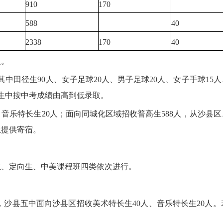
910
170
588
40
2338
170
40
人。
田径生90人、女子足球20人、男子足球20人、女子手球15人
学生中按中考成绩由高到低录取。
乐特长生20人；面向同城化区域招收普高生588人，从沙县
生提供寄宿。
、定向生、中美课程班四类依次进行。
，沙县五中面向沙县区招收美术特长生40人、音乐特长生20人