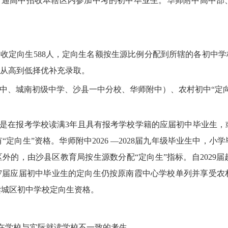
通高中招收本辖区内参加中考的初中毕业生。华师附中高中部
定向生588人，定向生名额按生源比例分配到所辖的各初中学
分从高到低择优补充录取。
、城南初级中学、沙县一中分校、华师附中）、农村初中“定向
须是在报考学校读满3年且具有报考学校学籍的应届初中毕业生，
“定向生”资格。华师附中2026 —2028届九年级毕业生中，
区外的，由沙县区教育局按生源数分配“定向生”指标。自2029
2027届应届初中毕业生的定向生仍按原南霞中心学校单列并享受农
读城区初中学校定向生资格。
学校与实际就读学校不一致的考生。