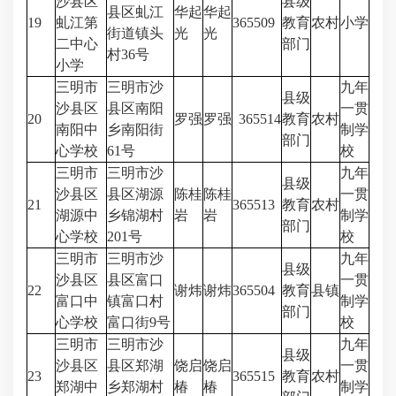
沙县区
县级
县区虬江
华起
华起
19
虬江第
365509
教育
农村
小学
街道镇头
光
光
二中心
部门
村36号
小学
三明市
三明市沙
九年
县级
沙县区
县区南阳
一贯
20
罗强
罗强
365514
教育
农村
南阳中
乡南阳街
制学
部门
心学校
61号
校
三明市
三明市沙
九年
县级
沙县区
县区湖源
陈桂
陈桂
一贯
21
365513
教育
农村
湖源中
乡锦湖村
岩
岩
制学
部门
心学校
201号
校
三明市
三明市沙
九年
县级
沙县区
县区富口
一贯
22
谢炜
谢炜
365504
教育
县镇
富口中
镇富口村
制学
部门
心学校
富口街9号
校
三明市
三明市沙
九年
县级
沙县区
县区郑湖
饶启
饶启
一贯
23
365515
教育
农村
郑湖中
乡郑湖村
椿
椿
制学