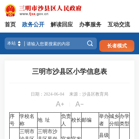
首页
政务公开
解读回应
办事服务
互动交流
注册
登录

长者模式
三明市沙县区小学信息表
日期：2024-06-04
来源：沙县区教育局


|
序
学校名
负责
举办
城乡
办学
地 址
校长
邮编
号
称
人
者
分组
类型
三明市
三明市沙
县级
沙县区
县区凤岗
官发
官发