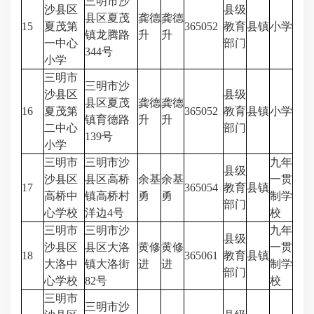
三明市沙
沙县区
县级
县区夏茂
龚德
龚德
15
夏茂第
365052
教育
县镇
小学
镇龙腾路
升
升
一中心
部门
344号
小学
三明市
三明市沙
沙县区
县级
县区夏茂
龚德
龚德
16
夏茂第
365052
教育
县镇
小学
镇育德路
升
升
二中心
部门
139号
小学
三明市
三明市沙
九年
县级
沙县区
县区高桥
余基
余基
一贯
17
365054
教育
县镇
高桥中
镇高桥村
勇
勇
制学
部门
心学校
洋边4号
校
三明市
三明市沙
九年
县级
沙县区
县区大洛
黄修
黄修
一贯
18
365061
教育
县镇
大洛中
镇大洛街
进
进
制学
部门
心学校
82号
校
三明市
三明市沙