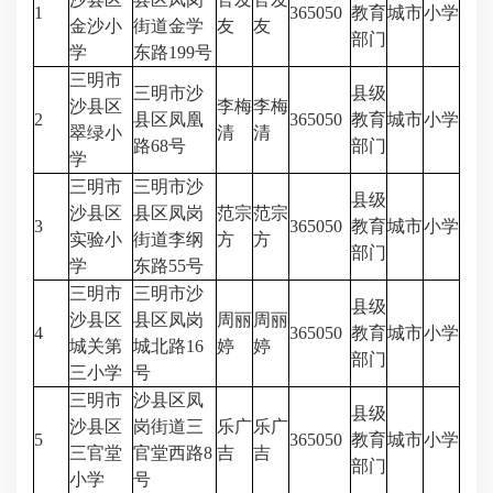
1
365050
教育
城市
小学
金沙小
街道金学
友
友
部门
学
东路199号
三明市
三明市沙
县级
沙县区
李梅
李梅
2
县区凤凰
365050
教育
城市
小学
翠绿小
清
清
路68号
部门
学
三明市
三明市沙
县级
沙县区
县区凤岗
范宗
范宗
3
365050
教育
城市
小学
实验小
街道李纲
方
方
部门
学
东路55号
三明市
三明市沙
县级
沙县区
县区凤岗
周丽
周丽
4
365050
教育
城市
小学
城关第
城北路16
婷
婷
部门
三小学
号
三明市
沙县区凤
县级
沙县区
岗街道三
乐广
乐广
5
365050
教育
城市
小学
三官堂
官堂西路8
吉
吉
部门
小学
号