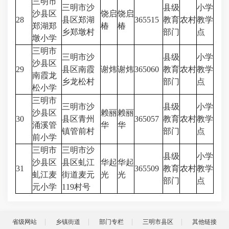
三明市
三明市沙
县级
小学
沙县区
饶启
饶启
28
县区郑湖
365515
教育
农村
教学
郑湖郑
椿
椿
乡郑墩村
部门
点
墩小学
三明市
三明市沙
县级
小学
沙县区
29
县区南霞
谢炜
谢炜
365060
教育
农村
教学
南霞龙
乡龙松村
部门
点
松小学
三明市
三明市沙
县级
小学
沙县区
赖丽
赖丽
30
县区青州
365057
教育
农村
教学
涌溪管
华
华
镇管前村
部门
点
前小学
三明市
三明市沙
县级
小学
沙县区
县区虬江
华起
华起
31
365509
教育
农村
教学
虬江麦
街道麦元
光
光
部门
点
元小学
119村号
省级网站
乡镇街道
部门专栏
三明市县区
其他链接