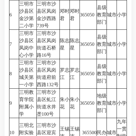
三明市
三明市沙
县级
沙县区
县区凤岗
邓时
邓时
6
365050
教育
城市
小学
金沙第
金沙西路
君
君
部门
二小学
739号
三明市
三明市沙
县级
沙县区
县区凤岗
陈志
陈志
7
365050
教育
城市
小学
凤岗中
街道石桥
星
星
部门
心小学
路16号
三明市
三明市沙
县级
沙县区
县区凤岗
罗志
罗志
8
365050
教育
城市
小学
城关第
街道府前
江
江
部门
一小学
西路132号
三明教
三明市沙
地级
育学院
县区虬江
朱小
朱小
9
365050
教育
城市
小学
附属小
街道水井
花
花
部门
学
垄100号
九年
三明北
三明市沙
王锡
王锡
一贯
10
附实验
县区迎宾
365500
民办
城市