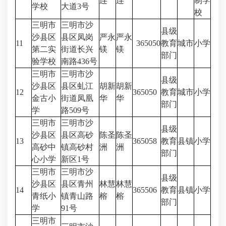
连
连
制学
学校
大道3号
校
三明市
三明市沙
县级
沙县区
县区凤岗
严永
严永
11
365050
教育
城市
小学
第二实
街道长兴
镁
镁
部门
验学校
南路436号
三明市
三明市沙
县级
沙县区
县区虬江
胡新
胡新
12
365050
教育
城市
小学
金古小
街道凤凰
华
华
部门
学
路509号
三明市
三明市沙
县级
沙县区
县区高砂
陈圣
陈圣
13
365058
教育
县镇
小学
高砂中
镇高砂村
洲
洲
部门
心小学
新区1号
三明市
三明市沙
县级
沙县区
县区青州
林慧
林慧
14
365506
教育
县镇
小学
青纸小
镇青山路
榕
榕
部门
学
91号
三明市