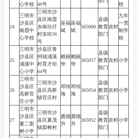
部门
心学校
40号
校
三明市沙
三明市
九年
县区南霞
县级
沙县区
巫福
巫福
一贯
24
乡南坑仔
365060
教育
农村
南霞中
斌
斌
制学
村东街56
部门
心学校
校
号
三明市
沙县区青
县级
沙县区
州镇涌溪
赖丽
赖丽
25
365057
教育
农村
小学
涌溪中
村育才街
华
华
部门
心小学
64号
三明市
三明市沙
县级
沙县区
邓传
邓传
26
县区高桥
365054
教育
农村
小学
高桥官
海
海
镇官庄村
部门
庄小学
三明市
三明市沙
县级
沙县区
龚德
龚德
27
县区夏茂
365052
教育
农村
小学
夏二梨
升
升
镇梨树村
部门
树小学