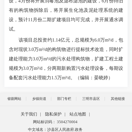
设，4月份将开展消毒池及滤布滤池的建设，6月份待旧
有的构筑物拆除后，将开展生化池及泥处理系统的建
设，预计11月份二期扩建项目均可完成，并开展通水调
试。
该项目总投资约1.14亿元，总规模为6.0万m³/d，包
含对现状3.0万m³/d的构筑物进行提标技术改造，同时扩
建处理能力3.0万m³/d的污水处理构筑物，扩建工程土建
规模为3.0万m³/d，分两期新购置污水处理设备，每期设
备配套污水处理能力1.5万m³/d。（编辑：晏晓婷
）
省级网站
乡镇街道
部门专栏
三明市县区
其他链接
关于我们
|
隐私保护
|
站点地图
|
网站标识码： 3504270004
中文域名：沙县区人民政府.政务