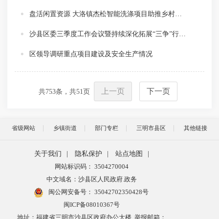
盘活闲置资源 大洛镇杰松智能洗涤项目助推乡村振兴
沙县区委三季度工作会议暨持续深化拓展“三争”行动深入推动“四领一促”工作 开展项目攻坚活动推进会召开
区领导调研重点项目建设及安全生产情况
上一页
下一页
共
753
条，共
51
页
省级网站
乡镇街道
部门专栏
三明市县区
其他链接
关于我们
|
隐私保护
|
站点地图
|
网站标识码： 3504270004
中文域名：沙县区人民政府.政务
闽公网安备号：
35042702350428号
闽ICP备08010367号
地址：福建省三明市沙县区政府办公大楼 举报邮箱：