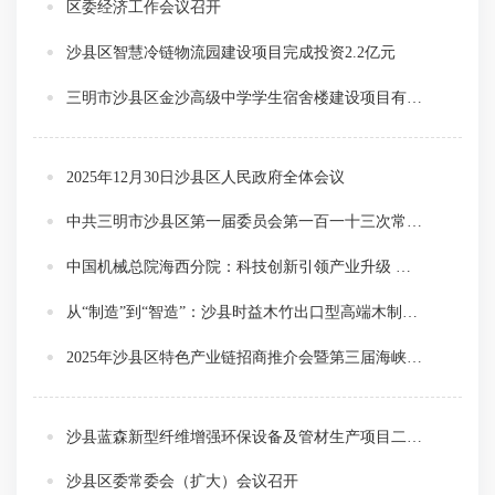
区委经济工作会议召开
沙县区智慧冷链物流园建设项目完成投资2.2亿元
三明市沙县区金沙高级中学学生宿舍楼建设项目有序推进
2025年12月30日沙县区人民政府全体会议
中共三明市沙县区第一届委员会第一百一十三次常委会会议召开
中国机械总院海西分院：科技创新引领产业升级 液体静压技术实现国产化
从“制造”到“智造”：沙县时益木竹出口型高端木制品产业升级示范项目竣工投产
2025年沙县区特色产业链招商推介会暨第三届海峡两岸沙县小吃全产业链供采对接会召开
沙县蓝森新型纤维增强环保设备及管材生产项目二期按时序推进
沙县区委常委会（扩大）会议召开