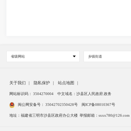
省级网站
乡镇街道
关于我们
|
隐私保护
|
站点地图
|
网站标识码： 3504270004
中文域名：沙县区人民政府.政务
闽公网安备号：
35042702350428号
闽ICP备08010367号
地址：福建省三明市沙县区政府办公大楼 举报邮箱：sxxx780@126.com 举报