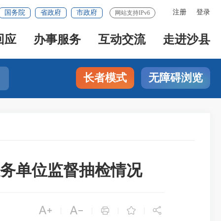
注册
登录
国务院
省政府
市政府
网站支持IPv6
回应
办事服务
互动交流
走进沙县
长者模式
无障碍浏览
服务单位监督抽检情况





|
|
|
|