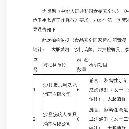
为贯彻《中华人民共和国食品安全法》《中华
位卫生监督工作规范》要求，2025年第二季
果通告如下：
此次抽检依据《食品安全国家标准 消毒餐（饮）
钠计）、大肠菌群、沙门氏菌。共抽检餐具、饮具
序
抽检
被抽检单位
检测项目
号
数量
感官、游离性余氯
沙县康吉利洗涤
1
6
成洗涤剂（以十二
消毒有限公司
钠计）、大肠菌群
感官、游离性余氯
沙县洗碗人餐具
2
6
成洗涤剂（以十二
消毒有限公司
钠计）、大肠菌群