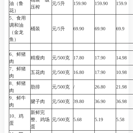
油（鲁
元/5升
159.90
159.90
159.9
压榨
花）
5、食用
调和油
桶装
元/5升
69.90
69.90
69.9
（金龙
鱼）
6、鲜猪
精瘦肉
元/500克
17.80
17.90
14.98
肉
7、鲜猪
五花肉
元/500克
16.80
17.90
10.98
肉
8、鲜猪
肋排
元/500克
/
26.80
21.98
肉
9、鲜牛
腱子肉
元/500克
39.80
36.90
36.98
肉
新鲜完
10、鸡
整、鸡场
元/500克
5.68
5.19
5.58
蛋
蛋