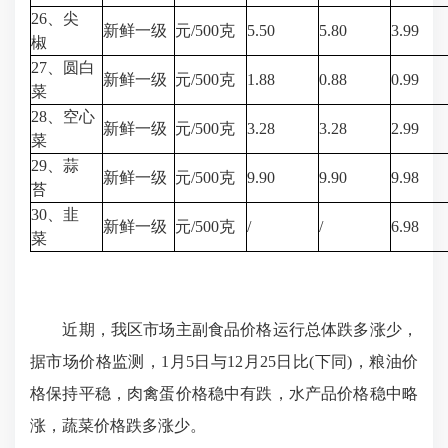
26、尖
新鲜一级
元/500克
5.50
5.80
3.99
椒
27、圆白
新鲜一级
元/500克
1.88
0.88
0.99
菜
28、空心
新鲜一级
元/500克
3.28
3.28
2.99
菜
29、蒜
新鲜一级
元/500克
9.90
9.90
9.98
苔
30、韭
新鲜一级
元/500克
/
/
6.98
菜
近期，我区市场主副食品价格运行总体跌多涨少，
据市场价格监测，1月5日与12月25日比(下同)，粮油价
格保持平稳，肉禽蛋价格稳中有跌，水产品价格稳中略
涨，蔬菜价格跌多涨少。