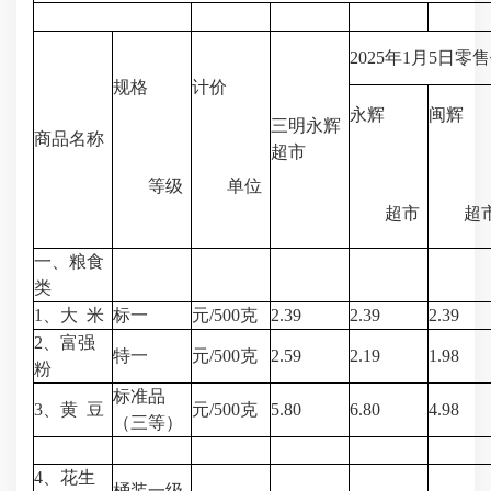
2025年1月5日零
规格
计价
永辉
闽辉
三明永辉
商品名称
超市
等级
单位
超市
超
一、粮食
类
1、大 米
标一
元/500克
2.39
2.39
2.39
2、富强
特一
元/500克
2.59
2.19
1.98
粉
标准品
3、黄 豆
元/500克
5.80
6.80
4.98
（三等）
4、花生
桶装一级