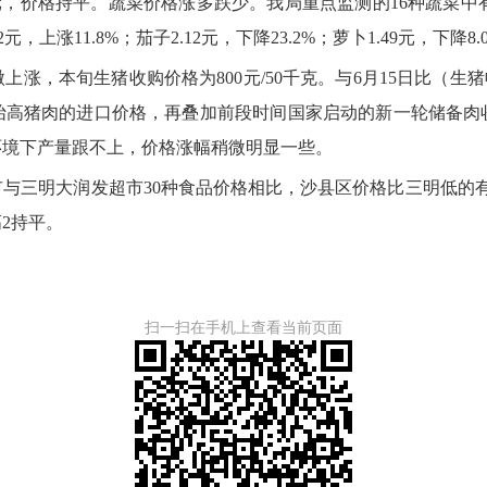
鱼12元，价格持平。蔬菜价格涨多跌少。我局重点监测的16种蔬菜中有
2元，上涨11.8%；茄子2.12元，下降23.2%；萝卜1.49元，下降8
旬生猪收购价格为800元/50千克。与6月15日比（生猪收购
抬高猪肉的进口价格，再叠加前段时间国家启动的新一轮储备肉
环境下产量跟不上，价格涨幅稍微明显一些。
明大润发超市30种食品价格相比，沙县区价格比三明低的有1
2持平。
扫一扫在手机上查看当前页面