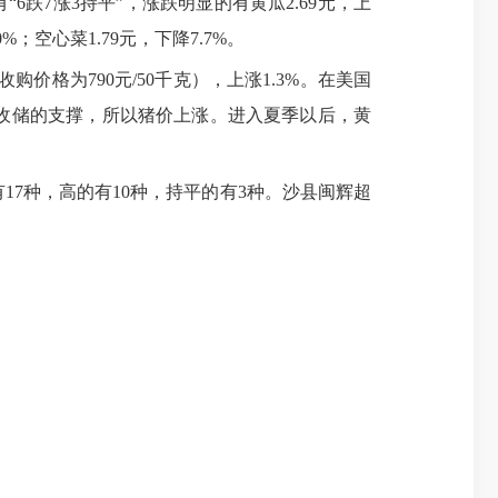
“6跌7涨3持平”，涨跌明显的有黄瓜2.69元，上
.0%；空心菜1.79元，下降7.7%。
价格为790元/50千克），上涨1.3%。在美国
收储的支撑，所以猪价上涨。进入夏季以后，黄
7种，高的有10种，持平的有3种。沙县闽辉超