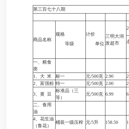
第三百七十八期
规格
计价
三明大润
商品名称
发超市
等级
单位
一、粮食
类
1、大 米
标一
元/500克
2.90
2
2、富强粉
特一
元/500克
2.00
2
标准品（三
3、黄 豆
元/500克
6.99
6
等）
二、食用
油
4、花生油
桶装一级压榨
元/5升
158.50
1
（鲁花）