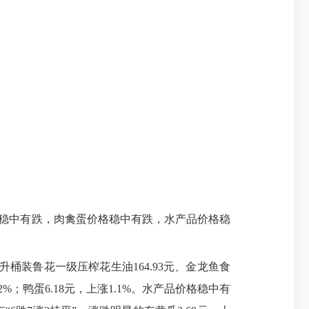
格稳中有跌，肉禽蛋价格稳中有跌，水产品价格稳
5升桶装鲁花一级压榨花生油164.93元、金龙鱼食
.2%；鸭蛋6.18元，上涨1.1%。水产品价格稳中有