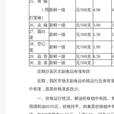
25、青 椒
（指
新鲜一级
元/500克
4.98
4
灯笼椒）
26、尖 椒
新鲜一级
元/500克
3.98
2
27、圆白
新鲜一级
元/500克
1.58
1
菜
28、空心
新鲜一级
元/500克
1.99
/
菜
29、蒜 苔
新鲜一级
元/500克
6.58
6
30、韭 菜
新鲜一级
元/500克
/
/
近期沙县区主副食品有涨有跌
近期，我区市场主副食品价格运行总体有涨有跌
中有涨，蔬菜价格涨多跌少。
一、价格运行情况。粮油价格稳中有跌。每500克大
用调和油69.93元，价格持平。肉禽蛋价格稳中有跌。