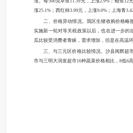
涨。每500克草鱼11.59元，上涨2.9%；鲢
涨25.1%；西红柿3.99元，上涨9.0%；上海青3.4
二、价格异动情况。我区生猪收购价格略微上涨，本
实施新一轮对等关税政策以后，也在进一步的
瓜比较受消费者青睐，需求增加，但是在高温
三、与三元区价格比较情况。沙县闽辉超市与三
市与三明大润发超市16种蔬菜价格相比，8低6高