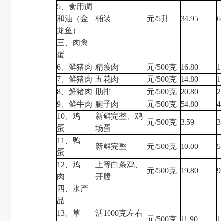
5、食用调
和油（金
桶装
元/5升
34.95
6
龙鱼）
三、肉禽
蛋
6、鲜猪肉
精瘦肉
元/500克
16.80
1
7、鲜猪肉
五花肉
元/500克
14.80
1
8、鲜猪肉
肋排
元/500克
20.80
2
9、鲜牛肉
腱子肉
元/500克
54.80
4
10、鸡
新鲜完整、鸡
元/500克
3.59
3
蛋
场蛋
11、鸭
新鲜完整
元/500克
10.00
5
蛋
12、鸡
上等白条鸡、
元/500克
19.80
9
肉
开膛
四、水产
品
13、草
活1000克左右
元/500克
11.90
1