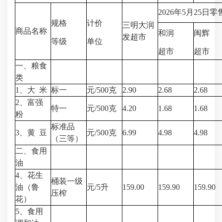
2026年5月25日零
规格
计价
三明大润
商品名称
和润
闽辉
发超市
等级
单位
超市
超市
一、粮食
类
1、大 米
标一
元/500克
2.90
2.68
2.68
2、富强
特一
元/500克
4.20
1.68
1.68
粉
标准品
3、黄 豆
元/500克
6.99
4.98
4.98
（三等）
二、食用
油
4、花生
桶装一级
油（鲁
元/5升
159.00
159.90
159.90
压榨
花）
5、食用