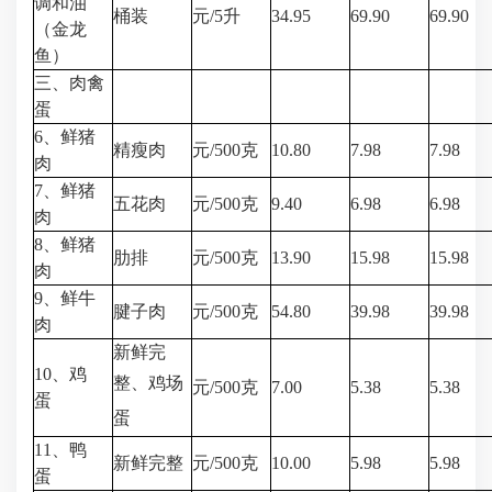
调和油
桶装
元/5升
34.95
69.90
69.90
（金龙
鱼）
三、肉禽
蛋
6、鲜猪
精瘦肉
元/500克
10.80
7.98
7.98
肉
7、鲜猪
五花肉
元/500克
9.40
6.98
6.98
肉
8、鲜猪
肋排
元/500克
13.90
15.98
15.98
肉
9、鲜牛
腱子肉
元/500克
54.80
39.98
39.98
肉
新鲜完
10、鸡
整、
鸡场
元/500克
7.00
5.38
5.38
蛋
蛋
11、鸭
新鲜完整
元/500克
10.00
5.98
5.98
蛋